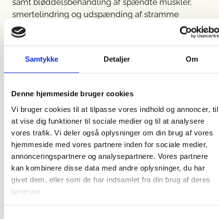
samt bløddelsbehandling af spændte muskler,
smertelindring og udspænding af stramme
strukturer i kroppen.
Samtykke
Detaljer
Om
Denne hjemmeside bruger cookies
Vi bruger cookies til at tilpasse vores indhold og annoncer, til
at vise dig funktioner til sociale medier og til at analysere
vores trafik. Vi deler også oplysninger om din brug af vores
hjemmeside med vores partnere inden for sociale medier,
annonceringspartnere og analysepartnere. Vores partnere
kan kombinere disse data med andre oplysninger, du har
givet dem, eller som de har indsamlet fra din brug af deres
tjenester.
Hos FysioDanmark i København kan du få
behandling med en fysioterapeut til både
genoptræning, gravide, børnefysioterapi,
Samtykkevalg