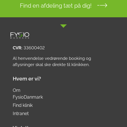
Find en afdeling tæt på dig!
CVR:
33600402
Al henvendelse vedrørende booking og
aflysninger skal ske direkte til klinikken.
Hvem er vi?
Om
FysioDanmark
Find klinik
Intranet