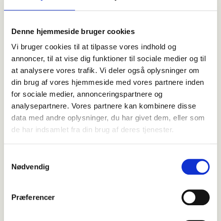
Dertil tilbyder flere FysioDanmark-klinikker ydelser
og behandlinger, som ikke falder under
Denne hjemmeside bruger cookies
sygesikringen. Det kan fx være holdtræning,
akupunktur, løbestilsanalyse, ultralyd, laser og
Vi bruger cookies til at tilpasse vores indhold og
massage.
annoncer, til at vise dig funktioner til sociale medier og til
at analysere vores trafik. Vi deler også oplysninger om
Find din lokale FysioDanmark
her
, og få mere
din brug af vores hjemmeside med vores partnere inden
information om priser.
for sociale medier, annonceringspartnere og
analysepartnere. Vores partnere kan kombinere disse
Find en klinik nær dig
data med andre oplysninger, du har givet dem, eller som
de har indsamlet fra din brug af deres tjenester.
Få
gode råd
til en sund
Samtykkevalg
hverdag
Nødvendig
Følg med på bloggen, når vores dygtige
Præferencer
fysioterapeuter sætter fokus på forskellige temaer
omkring fysioterapi, særlige problematikker og