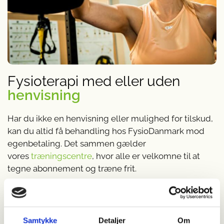
Fysioterapi med eller uden
henvisning
Har du ikke en henvisning eller mulighed for tilskud,
kan du altid få behandling hos FysioDanmark mod
egenbetaling. Det sammen gælder
vores
træningscentre
, hvor alle er velkomne til at
tegne abonnement og træne frit.
Kontakt din forsikring for mere information.
Priserne for fysioterapi, afhænger af om du har
tilskud fra sygesikringen, eller om du selv skal betale.
Samtykke
Detaljer
Om