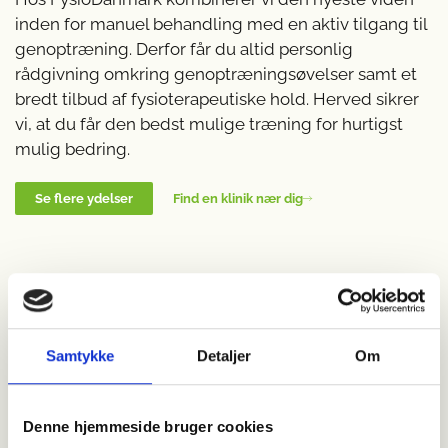
inden for manuel behandling med en aktiv tilgang til
genoptræning. Derfor får du altid personlig
rådgivning omkring genoptræningsøvelser samt et
bredt tilbud af fysioterapeutiske hold. Herved sikrer
vi, at du får den bedst mulige træning for hurtigst
mulig bedring.
Find en klinik nær dig
Se flere ydelser
Få
træning
i hele landet
Det er vigtigt, at man kommer hurtigt i gang med
genoptræningen for at genvinde funktionsevnen.
Samtykke
Detaljer
Om
Derfor opfordrer vi til, at man henvender sig hurtigst
muligt efter udskrivelse.
Denne hjemmeside bruger cookies
Genoptræning kan ske hos alle
FysioDanmarks