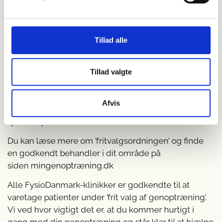
Ret til
hurtig
genoptræning
Tillad alle
Som genoptræningspatient har du ret til hurtig
genoptræning. Såfremt kommunen ikke kan tilbyde
Tillad valgte
dig genoptræning inden for syv dage efter
udskrivelse, kan du benytte dig af ’frit valg af
Afvis
genoptræning’ og selv finde en godkendt, privat
fysioterapeut.
Du kan læse mere om ’fritvalgsordningen’ og finde
en godkendt behandler i dit område på
siden
mingenoptræning.dk
Alle FysioDanmark-klinikker er godkendte til at
varetage patienter under ’frit valg af genoptræning’.
Vi ved hvor vigtigt det er, at du kommer hurtigt i