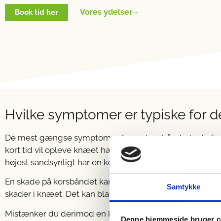
Vores ydelser
Book tid her
Hvilke symptomer er typiske for d
De mest gængse symptomer for en korsbåndsskade for de
kort tid vil opleve knæet hæver.
Her skal man særligt v
højest sandsynligt har en korsbåndsskade.
En skade på korsbåndet kan forekomme alene, men det e
Samtykke
skader i knæet. Det kan blandt andet være skader på me
Mistænker du derimod en korsbåndsskade på bagerste k
Denne hjemmeside bruger c