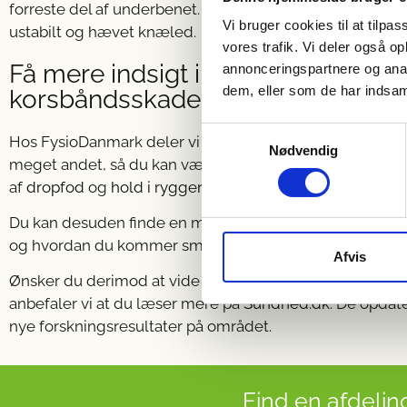
forreste del af underbenet. Umiddelbart efter vil du o
Vi bruger cookies til at tilpas
ustabilt og hævet knæled.
vores trafik. Vi deler også 
Få mere indsigt i andre lidelser el
annonceringspartnere og anal
dem, eller som de har indsaml
korsbåndsskader
Samtykkevalg
Hos FysioDanmark deler vi løbende ud af vores viden 
Nødvendig
meget andet, så du kan være opdateret på de seneste 
af
dropfod
og
hold i ryggen
eller have hjælp til
rygtræn
Du kan desuden finde en masse god viden herinde i alt 
og hvordan du kommer smerter til livs med
øvelser med
Afvis
Ønsker du derimod at vide endnu mere om korsbåndsskad
anbefaler vi at du læser mere på
Sundhed.dk
. De opdat
nye forskningsresultater på området.
Find en afdeling