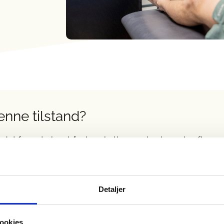
enne tilstand?
t forreste korsbånd er akutte smerter, hvor du efter
ære opmærksom på, hvis knæet hæver hurtigt op, at du
r mere almindeligt at der samtidig opstår andre
Detaljer
nisk, ledfladen, sideledbånd og ledkapsel.
orsbånd, opstår skaden typisk efter et slag mod
ookies