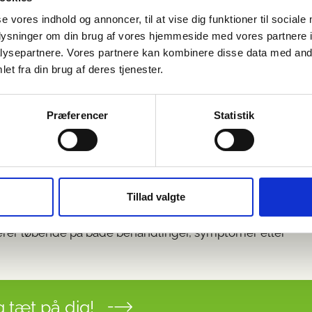
pleve symptomer som kraftige smerter i knæet, samt et
se vores indhold og annoncer, til at vise dig funktioner til sociale
oplysninger om din brug af vores hjemmeside med vores partnere i
ler fordyb dig i emnet om
ysepartnere. Vores partnere kan kombinere disse data med andr
et fra din brug af deres tjenester.
om skader, bevægelsesbesvær, træningsøvelser og
Præferencer
Statistik
sundhedsnyheder. Uanset om du vil lære om behandling
ing
.
fra:
Bækkenløsning symptomer
,
fibromyalgi symptomer
 elastik
.
Tillad valgte
er, herunder symptomer eller årsager til dette, så
erer løbende på både behandlinger, symptomer eller
 tæt på dig!