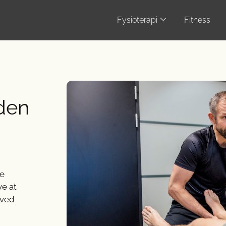
Fysioterapi
Fitness
den
te
ve at
 ved