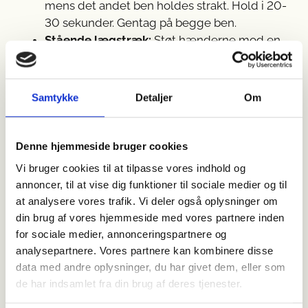
mens det andet ben holdes strakt. Hold i 20-
30 sekunder. Gentag på begge ben.
Stående lægstræk:
Støt hænderne mod en
væg, læg vægten på det forreste ben, og
stræk det bageste ben med hælen i gulvet.
Hold i 30 sekunder.
Samtykke
Detaljer
Om
Quadriceps stræk:
Stå med støtte, bøj det
ene ben bagud og grib fat i foden med
hånden. Hold strækket i 20-30 sekunder for
Denne hjemmeside bruger cookies
at løsne forreste lårmuskel.
Vi bruger cookies til at tilpasse vores indhold og
Knæbøjning siddende:
Sid på en stol med
annoncer, til at vise dig funktioner til sociale medier og til
fødderne fladt i gulvet. Skub forsigtigt det
at analysere vores trafik. Vi deler også oplysninger om
ene ben bagud, så du bøjer knæet en smule.
din brug af vores hjemmeside med vores partnere inden
Gentag 10-15 gange.
for sociale medier, annonceringspartnere og
analysepartnere. Vores partnere kan kombinere disse
data med andre oplysninger, du har givet dem, eller som
Det må ikke gøre ondt, når du laver Bakers cyste
de har indsamlet fra din brug af deres tjenester.
øvelser. Vi anbefaler, at du søger faglig hjælp, hvis
du mærker ubehag i forbindelse med øvelserne.