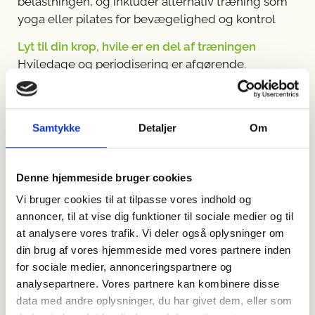
belastningen, og inkluder alternativ træning som
yoga eller pilates for bevægelighed og kontrol
Lyt til din krop, hvile er en del af træningen
Hviledage og periodisering er afgørende.
Overbelastningssymptomer som vedvarende
ømhed eller præstationsfald kræver restitution
Sådan implementerer du
Samtykke
Detaljer
Om
skadesforebyggelse i din
træning
Denne hjemmeside bruger cookies
Vi bruger cookies til at tilpasse vores indhold og
Det kan virke uoverskueligt at tilføje både
annoncer, til at vise dig funktioner til sociale medier og til
styrketræning, mobilitet og teknik til din
at analysere vores trafik. Vi deler også oplysninger om
løberutine, men små ændringer gør en stor
din brug af vores hjemmeside med vores partnere inden
forskel. Start med at lægge 1-2 korte styrkepas ind
for sociale medier, annonceringspartnere og
om ugen, fx efter en kort løbetur. Kombinér
analysepartnere. Vores partnere kan kombinere disse
dynamisk opvarmning med nogle få, målrettede
data med andre oplysninger, du har givet dem, eller som
øvelser, og øg derefter gradvist din løbemængde