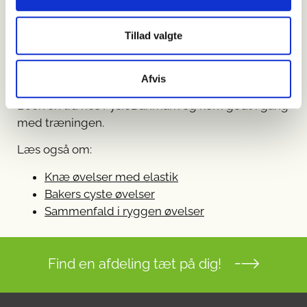
superviseret træning, så du føler dig tryg og
motiveret hele vejen. Målet med behandling og
Tillad valgte
Scheuermann øvelser er at mindske gener,
forbedre din kropskontrol og støtte en sundere
holdning.
Afvis
Book en tid hos FysioDanmark og kom godt i gang
med træningen.
Læs også om:
Knæ øvelser med elastik
Bakers cyste øvelser
Sammenfald i ryggen øvelser
Find en afdeling tæt på dig!