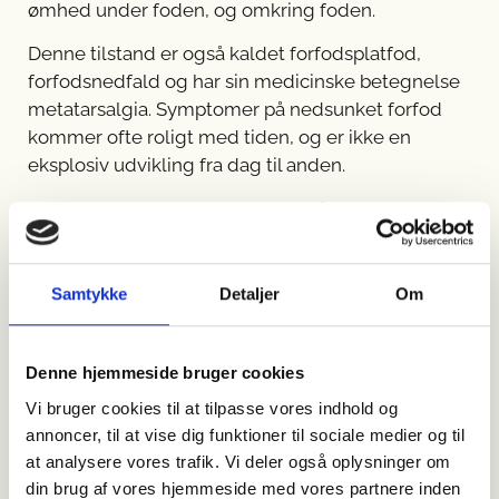
ømhed under foden, og omkring foden.
Denne tilstand er også kaldet forfodsplatfod,
forfodsnedfald og har sin medicinske betegnelse
metatarsalgia. Symptomer på nedsunket forfod
kommer ofte roligt med tiden, og er ikke en
eksplosiv udvikling fra dag til anden.
Symptomerne kan ofte bevæge sig ned gennem
fod og til tå. Derfor er nedsunket forfod øvelser
også præget af at træne foden helt ned til tåen.
Samtykke
Detaljer
Om
De ovenstående smerter sammenlignes ofte med
andre tilstande som
forstuvet ankel
, gængse
kramper i benene
og lignende smerter. Du kan
Denne hjemmeside bruger cookies
desuden læse mere om tilstanden, hæl- og
Vi bruger cookies til at tilpasse vores indhold og
fodsmerter og denne form for skade på
annoncer, til at vise dig funktioner til sociale medier og til
Sundhed.dk
.
at analysere vores trafik. Vi deler også oplysninger om
din brug af vores hjemmeside med vores partnere inden