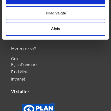
Tillad valgte
CVR:
33600402
Afvis
Al henvendelse vedrørende booking og
aflysninger skal ske direkte til klinikken.
Hvem er vi?
Om
FysioDanmark
Find klinik
Intranet
Vi støtter