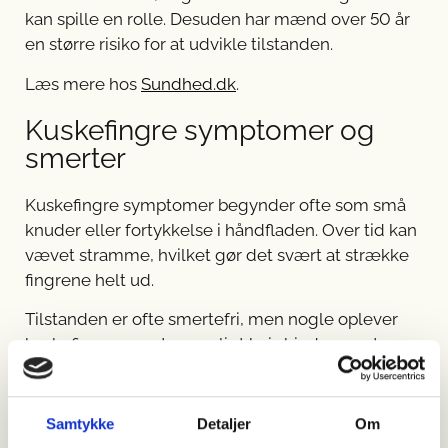
kan spille en rolle. Desuden har mænd over 50 år
en større risiko for at udvikle tilstanden.
Læs mere hos
Sundhed.dk
.
Kuskefingre symptomer og
smerter
Kuskefingre symptomer begynder ofte som små
knuder eller fortykkelse i håndfladen. Over tid kan
vævet stramme, hvilket gør det svært at strække
fingrene helt ud.
Tilstanden er ofte smertefri, men nogle oplever
kuskefingre smerter, særligt hvis bindevævet
trykker på en nerve, hvilket skaber ubehag ved
helt almindelige dagligdagsaktiviteter.
Samtykke
Detaljer
Om
Øvelser og behandling