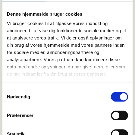
Kuskefingre øvelser kan hjælpe med at bevare
Denne hjemmeside bruger cookies
håndens funktion og mindske gener. Disse kan
Vi bruger cookies til at tilpasse vores indhold og
eksempelvis inkludere strækøvelser, mens
annoncer, til at vise dig funktioner til sociale medier og til
massage og manuel terapi kan fungere som et
at analysere vores trafik. Vi deler også oplysninger om
supplement for at løsne vævet. Kontakt
din brug af vores hjemmeside med vores partnere inden
FysioDanmark for at få vejledning til øvelser og
for sociale medier, annonceringspartnere og
forebyggende træning.
analysepartnere. Vores partnere kan kombinere disse
data med andre oplysninger, du har givet dem, eller som
I svære tilfælde kan kirurgi være nødvendig for at
de har indsamlet fra din brug af deres tjenester.
genoprette bevægeligheden.
Kuskefingre forebyggelse og
Samtykkevalg
rådgivning
Nødvendig
Selvom det ikke altid er muligt at forhindre
Præferencer
kuskefingre, kan regelmæssig bevægelse og
strækøvelser muligvis reducere risikoen for
Statistik