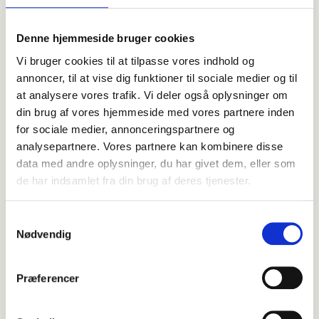
benytte dig af de moderne faciliteter såvel som
vores holdtræning.
Denne hjemmeside bruger cookies
Vi bruger cookies til at tilpasse vores indhold og
Find klinik
annoncer, til at vise dig funktioner til sociale medier og til
at analysere vores trafik. Vi deler også oplysninger om
din brug af vores hjemmeside med vores partnere inden
for sociale medier, annonceringspartnere og
Sund livsstil
giver et langt og
analysepartnere. Vores partnere kan kombinere disse
friskt liv
data med andre oplysninger, du har givet dem, eller som
de har indsamlet fra din brug af deres tjenester.
Vi opfordrer alle til at mærke deres krop efter, så
eventuelle gener eller lidelser kommer til livs
Samtykkevalg
gennem træning eller fysioterapi. Med den rette
Nødvendig
træning får du en sund livsstil, da det netop er
bevist at træning er god forebyggelse for skader
Præferencer
idet man holder sit bevægelsesapparat i gang.
Din kommende fysioterapeut i Randers vil hjælpe