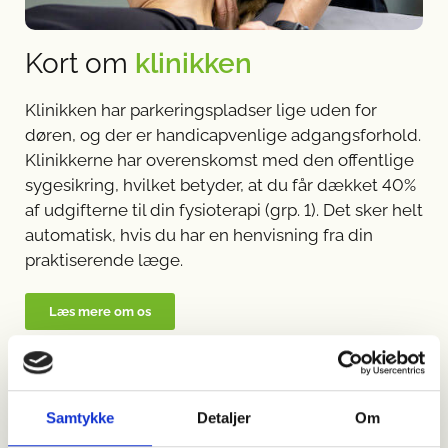
Kort om
klinikken
Klinikken har parkeringspladser lige uden for
døren, og der er handicapvenlige adgangsforhold.
Klinikkerne har overenskomst med den offentlige
sygesikring, hvilket betyder, at du får dækket 40%
af udgifterne til din fysioterapi (grp. 1). Det sker helt
automatisk, hvis du har en henvisning fra din
praktiserende læge.
Læs mere om os
Vi samarbejder med alle
Samtykke
Detaljer
Om
sundhedsforsikringer
bl.a.