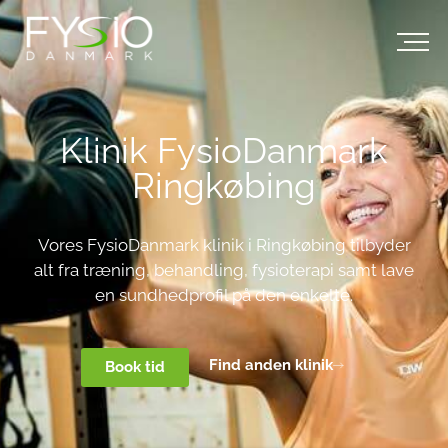
Klinik FysioDanmark
Ringkøbing
Vores FysioDanmark klinik i Ringkøbing tilbyder
alt fra træning, behandling, fysioterapi samt lave
en sundhedprofil på den enkelte.
Find anden klinik
Book tid