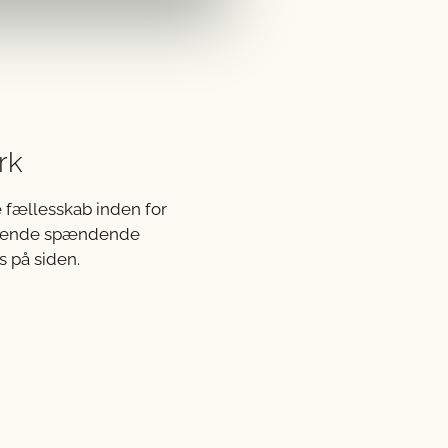
rk
e fællesskab inden for
 løbende spændende
 på siden.