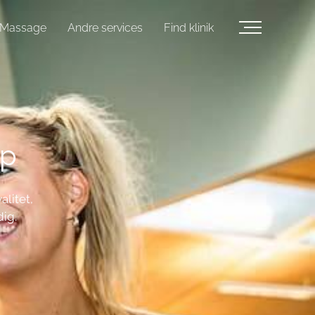
Massage
Andre services
Find klinik
up
litet,
dig.