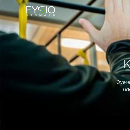
K
Overe
udd