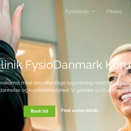
Fysioterapi
Fitness
linik FysioDanmark Kor
nskomst med den offentlige sygesikring med fokus på kva
annelse og kundetilfredshed. Vi glæder os til at hjælpe 
Find anden klinik
Book tid