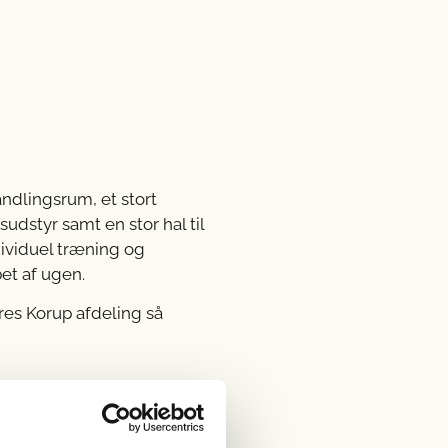
andlingsrum, et stort
dstyr samt en stor hal til
dividuel træning og
bet af ugen.
ores Korup afdeling så