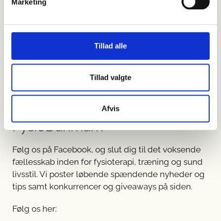
Marketing
Tillad alle
Tillad valgte
Afvis
Vi er
sociale
hos
FysioDanmark
Følg os på Facebook, og slut dig til det voksende
fællesskab inden for fysioterapi, træning og sund
livsstil. Vi poster løbende spændende nyheder og
tips samt konkurrencer og giveaways på siden.
Følg os her: