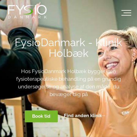
FysioDanmark - Klinik
Holbæk
Hos FysioDanmark Holbæk bygger den
fysioterapeutiske behandling på en grundig
undersøgelse og analyse af den måde, du
bevæger dig på
Find anden klinik
Book tid