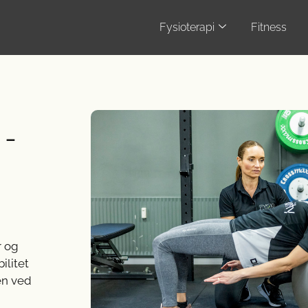
Fysioterapi
Fitness
-
r og
ilitet
den ved