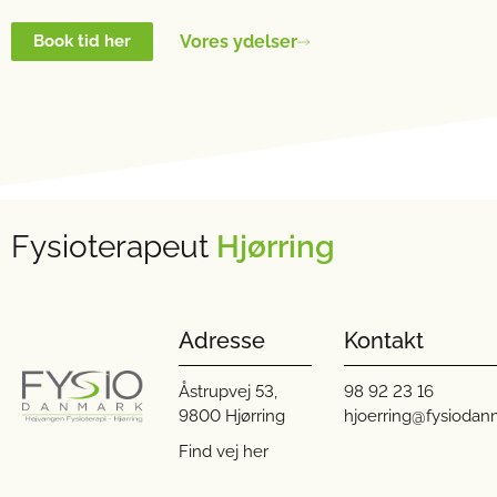
Vores ydelser
Book tid her
Fysioterapeut
Hjørring
Adresse
Kontakt
Åstrupvej 53,
98 92 23 16
9800 Hjørring
hjoerring@fysiodan
Find vej her