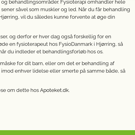
er og behandlingsområder. Fysioterapi omhandler hele
sener såvel som muskler og led. Når du får behandling
jørring, vil du således kunne forvente at øge din
elser, og derfor er hver dag også forskellig for en
møde en fysioterapeut hos FysioDanmark i Hjørring, så
 når du indleder et behandlingsforløb hos os.
 måske for dit barn, eller om det er behandling af
ger imod enhver lidelse eller smerte på samme både, så
læse om dette hos
Apoteket.dk
.