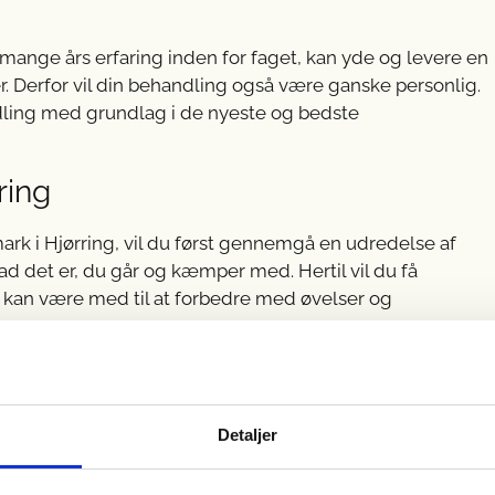
 mange års erfaring inden for faget, kan yde og levere en
. Derfor vil din behandling også være ganske personlig.
ndling med grundlag i de nyeste og bedste
ring
rk i Hjørring, vil du først gennemgå en udredelse af
vad det er, du går og kæmper med. Hertil vil du få
v kan være med til at forbedre med øvelser og
eut, men også med personlig behandling fra din side.
du kan tage med dig hjem og bruge, så du derhjemme kan
Detaljer