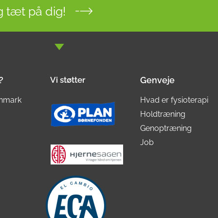
 tæt på dig!
?
Vi støtter
Genveje
nmark
Hvad er fysioterapi
Holdtræning
Genoptræning
Job