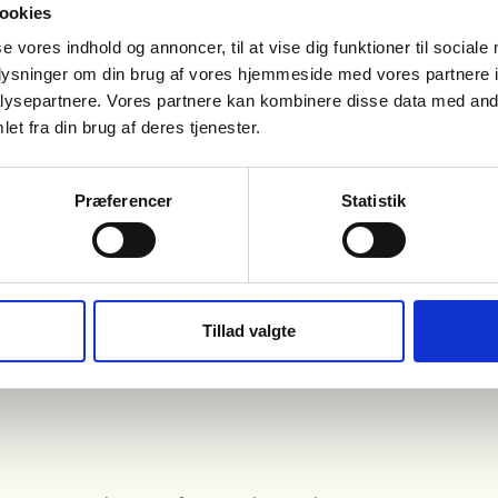
ookies
se vores indhold og annoncer, til at vise dig funktioner til sociale
Et behandlingsforløb vil være
100% baseret
på
oplysninger om din brug af vores hjemmeside med vores partnere i
netop dine behov og ønsker og ud fra de smerter
ysepartnere. Vores partnere kan kombinere disse data med andr
eller gener, du måtte have. Derfor er ethvert
et fra din brug af deres tjenester.
behandlingsforløb også forskelligt hos
FysioDanmark. Vi ønsker netop at imødekomme
vores patienter bedst muligt, og det, mener vi,
Præferencer
Statistik
gøres ved at fokusere på den enkeltes situation,
smerter og gener, samt fysiske tilstand.
Find klinik
Tillad valgte