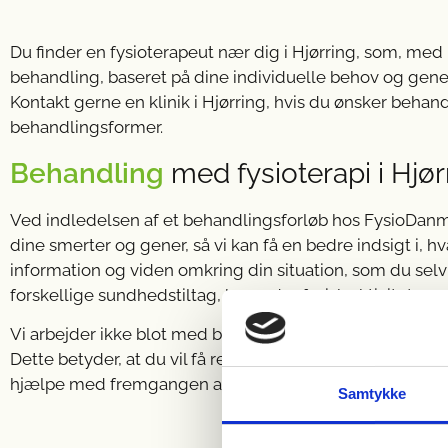
Du finder en fysioterapeut nær dig i Hjørring, som, med
behandling, baseret på dine individuelle behov og gener
Kontakt gerne en klinik i Hjørring, hvis du ønsker beha
behandlingsformer.
Behandling
med fysioterapi i Hjør
Ved indledelsen af et behandlingsforløb hos FysioDanma
dine smerter og gener, så vi kan få en bedre indsigt i, h
information og viden omkring din situation, som du sel
forskellige sundhedstiltag, herunder fysisk aktivitet.
Vi arbejder ikke blot med behandling hos en fysioterap
Dette betyder, at du vil få redskaber og øvelser, som 
hjælpe med fremgangen af din behandling.
Samtykke